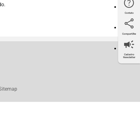
do.
Contato
Compartilhe
Twitter
Facebook
LinkedIn
E-mail
Cadastro
Newsletter
Sitemap