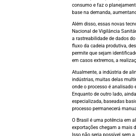
consumo e faz o planejamento
base na demanda, aumentando 
Além disso, essas novas tecn
Nacional de Vigilância Sanit
a rastreabilidade de dados d
fluxo da cadeia produtiva, de
permite que sejam identifica
em casos extremos, a realizaç
Atualmente, a indústria de al
indústrias, muitas delas mul
onde o processo é analisado
Enquanto de outro lado, aind
especializada, baseadas basi
processo permanecerá manual
O Brasil é uma potência em a
exportações chegam a mais de
Isso não seria possível sem 