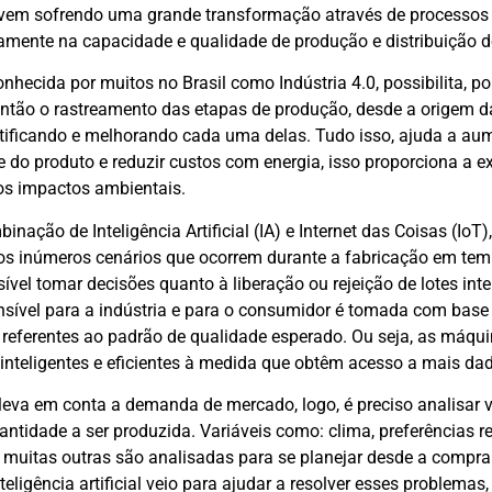
 vem sofrendo uma grande transformação através de processos
tamente na capacidade e qualidade de produção e distribuição d
onhecida por muitos no Brasil como Indústria 4.0, possibilita, 
tão o rastreamento das etapas de produção, desde a origem da
entificando e melhorando cada uma delas. Tudo isso, ajuda a au
e do produto e reduzir custos com energia, isso proporciona a 
 os impactos ambientais.
binação de Inteligência Artificial (IA) e Internet das Coisas (Io
s inúmeros cenários que ocorrem durante a fabricação em temp
ossível tomar decisões quanto à liberação ou rejeição de lotes int
nsível para a indústria e para o consumidor é tomada com bas
referentes ao padrão de qualidade esperado. Ou seja, as máq
inteligentes e eficientes à medida que obtêm acesso a mais da
leva em conta a demanda de mercado, logo, é preciso analisar v
ntidade a ser produzida. Variáveis como: clima, preferências r
 muitas outras são analisadas para se planejar desde a compra 
teligência artificial veio para ajudar a resolver esses problemas