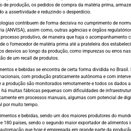
 de produção, os pedidos de compra da matéria prima, armaze
a assertividade e reduzindo o desperdício.
ologias contribuem de forma decisiva no cumprimento de norma
ária (ANVISA), assim como, outras agências e órgãos regulatóri
o processo produtivo, de maneira que haja o acompanhamento 
sde o fornecedor de matéria prima até a prateleira dos estabele
dos desvios ao longo da produção, como impurezas ou erros nas
ão de um recall de produtos.
imentos e bebidas se encontra de certa forma dividida no Brasi
tinacionais, com produção praticamente autônoma e com inter
 e a produção são monitorados remotamente e todos os dados
a há muitas fábricas pequenas com dificuldades de infraestrutu
camente em processos manuais, algumas com potencial de digit
 por muito tempo.
limentos e bebidas, sendo um dos maiores produtores do mund
 180 países, sendo o segundo maior exportador de alimentos i
a automação que hoje é empregada em grande parte da produção