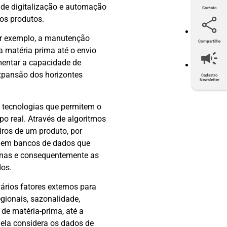
 de digitalização e automação
Contato
os produtos.
por exemplo, a manutenção
Compartilhe
Twitter
Facebook
LinkedIn
E-mail
 matéria prima até o envio
mentar a capacidade de
expansão dos horizontes
Cadastro
Newsletter
T), tecnologias que permitem o
o real. Através de algoritmos
eiros de um produto, por
e em bancos de dados que
uinas e consequentemente as
dos.
ários fatores externos para
egionais, sazonalidade,
de matéria-prima, até a
, ela considera os dados de