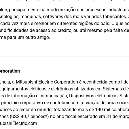
uir, principalmente na modernização dos processos industriais.
ecnologias, máquinas, softwares dos mais variados fabricante
cada vez mais e melhor em diferentes regiões do país. O que a
por dificuldades de acesso ao crédito, ou até mesmo pela falta
ema para um outro artigo.
orporation
cia, a Mitsubishi Electric Corporation é reconhecida como líde
quipamentos elétricos e eletrônicos utilizados em Sistemas elét
as de informação e comunicação, Dispositivos eletrônicos, Sist
princípio corporativo de contribuir com a criação de uma soci
países ao redor do mundo, totalizando mais de 140 mil colabora
 ienes (US$ 40,7 bilhões*) no ano fiscal encerrado em 31 de mar
ubishiElectric.com