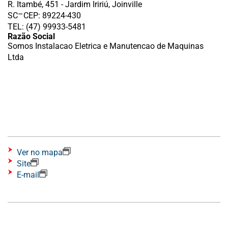
R. Itambé, 451 - Jardim Iririú, Joinville
–
SC
CEP: 89224-430
TEL: (47) 99933-5481
Razão Social
Somos Instalacao Eletrica e Manutencao de Maquinas
Ltda
Ver no mapa
Site
E-mail