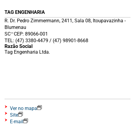
TAG ENGENHARIA
R. Dr. Pedro Zimmermann, 2411, Sala 08, Itoupavazinha -
Blumenau
–
SC
CEP: 89066-001
TEL: (47) 3380-4479 / (47) 98901-8668
Razão Social
Tag Engenharia Ltda.
Ver no mapa
Site
E-mail