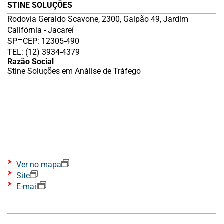
STINE SOLUÇÕES
Rodovia Geraldo Scavone, 2300, Galpão 49, Jardim
Califórnia - Jacareí
–
SP
CEP: 12305-490
TEL: (12) 3934-4379
Razão Social
Stine Soluções em Análise de Tráfego
Ver no mapa
Site
E-mail