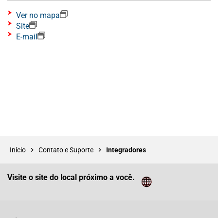
Ver no mapa
Site
E-mail
Início
Contato e Suporte
Integradores
Visite o site do local próximo a você.
Cliq