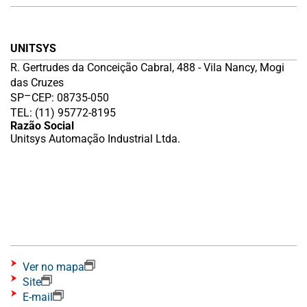
UNITSYS
R. Gertrudes da Conceição Cabral, 488 - Vila Nancy, Mogi
das Cruzes
–
SP
CEP: 08735-050
TEL: (11) 95772-8195
Razão Social
Unitsys Automação Industrial Ltda.
Ver no mapa
Site
E-mail