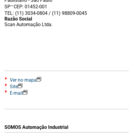
Paulistano - São Paulo
–
SP
CEP: 01452-001
TEL: (11) 3034-0804 / (11) 98809-0045
Razão Social
Scan Automação Ltda.
Ver no mapa
Site
E-mail
SOMOS Automação Industrial