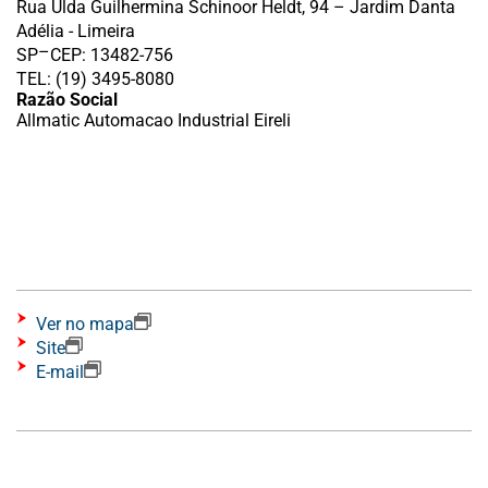
Rua Ulda Guilhermina Schinoor Heldt, 94 – Jardim Danta
Adélia - Limeira
–
SP
CEP: 13482-756
TEL: (19) 3495-8080
Razão Social
Allmatic Automacao Industrial Eireli
Ver no mapa
Site
E-mail