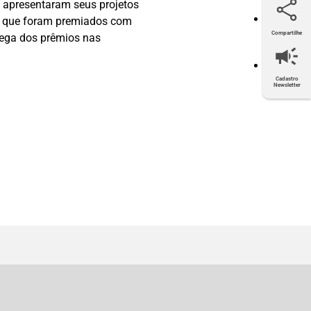
 apresentaram seus projetos
, que foram premiados com
Compartilhe
trega dos prêmios nas
Twitter
Facebook
LinkedIn
E-mail
Cadastro
Newsletter