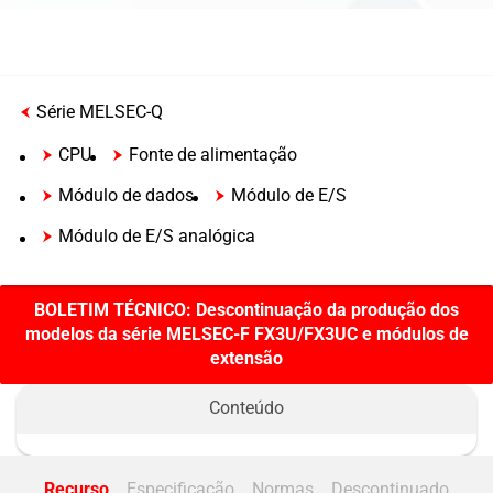
Série MELSEC-Q
CPU
Fonte de alimentação
Módulo de dados
Módulo de E/S
Módulo de E/S analógica
Módulo de E/S de pulsos e Módulo de contagem
rápida
BOLETIM TÉCNICO: Descontinuação da produção dos
modelos da série MELSEC-F FX3U/FX3UC e módulos de
Módulo de medição de energia
extensão
Módulo de posicionamento
Módulo de rede de controle
Opcionais
Unidade de base
Recurso
Especificação
Normas
Descontinuado