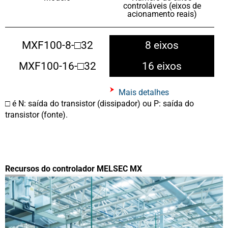
controláveis ​​(eixos de
acionamento reais)
MXF100-8-□32
8 eixos
MXF100-16-□32
16 eixos
Mais detalhes
□ é N: saída do transistor (dissipador) ou P: saída do
transistor (fonte).
Recursos do controlador MELSEC MX