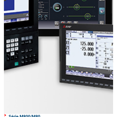
Série M800/M80