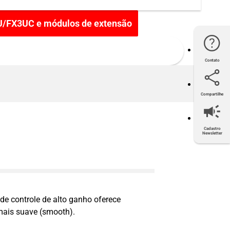
U/FX3UC e módulos de extensão
Contato
Compartilhe
Twitter
Facebook
LinkedIn
E-mail
Cadastro
Newsletter
de controle de alto ganho oferece
mais suave (smooth).